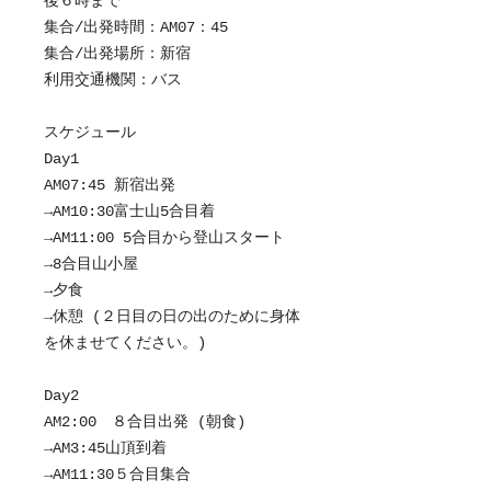
後６時まで
集合/出発時間：AM07：45
集合/出発場所：新宿
利用交通機関：バス
スケジュール
Day1
AM07:45 新宿出発
→AM10:30富士山5合目着
→AM11:00 5合目から登山スタート
→8合目山小屋
→夕食
→休憩 (２日目の日の出のために身体
を休ませてください。)
Day2
AM2:00 ８合目出発 (朝食)
→AM3:45山頂到着
→AM11:30５合目集合