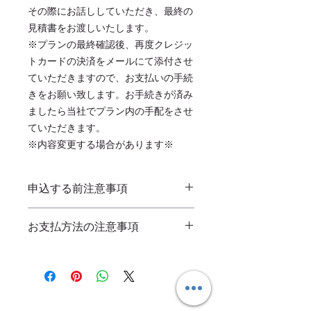
その際にお話ししていただき、最終の
見積書をお渡しいたします。
※プランの最終確認後、再度クレジッ
トカードの決済をメールにて添付させ
ていただきますので、お支払いの手続
きをお願い致します。お手続きが済み
ましたら当社でプラン内の手配をさせ
ていただきます。
※内容変更する場合があります※
申込する前注意事項
＊ゴルフ場プレーの開始時間等はゴル
お支払方法の注意事項
フ場の規定規則に従います。
＊季節、日時により予約ができない場
クレジットカード支払い：
申込金の最
合があります。その際は同等クラスの
後のページの備考欄にてメールアドレ
別施設をご用意させていただきます。
スの記載をお願い致します。弊社から
＊見積はプラン通りにさせて頂きます
お客様へクレジットカードの支払のア
ショウホン株式会社(富盟トラベル)
が、変更等がある場合再度お見積りを
〒170-0002
ドレスを送らせていただきます。