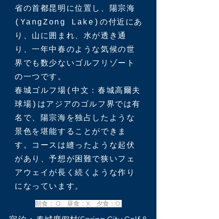
省の首都昆明に位置し、陽宗海
(YangZong Lake)の付近にあ
り、山に囲まれ、水が透き通
り、一年中春のような気候の世
界でも数少ないゴルフリゾート
の一つです。
春城ゴルフ場(中文：春城高爾夫
球場)はアジアのゴルフ界では有
名で、陽宗海を独占したような
景色を堪能することができま
す。コースは縫ったような起伏
があり、予想が困難で狭いフェ
アウェイが長く続くような作り
になっています。
朝食： O 昼食：X 夕食：O