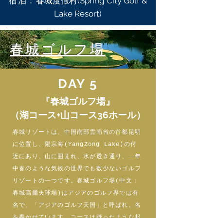
宿泊：
春城度假村(Spring City Golf &
Lake Resort)
春城ゴルフ場
DAY 5
『春城ゴルフ場』
（湖コース+山コース36ホール）
春城リゾートは、中国南部雲南省の首都昆明
に位置し、陽宗海(YangZong Lake)の付
近にあり、山に囲まれ、水が透き通り、一年
中春のような気候の世界でも数少ないゴルフ
リゾートの一つです。春城ゴルフ場(中文：
春城高爾夫球場)はアジアのゴルフ界では有
名で、「アジアのゴルフ天国」と呼ばれ、名
を轟かせています。コースは縫ったような起