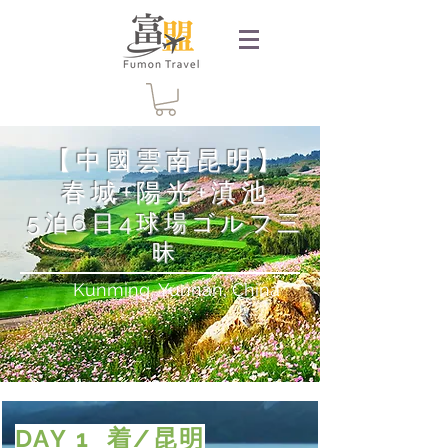
【中國雲南昆明】
春城+陽光+滇池
5泊6日4球場ゴルフ三
昧
Kunming, Yunnan, China
DAY 1 着/昆明