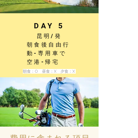
DAY 5
昆明/発
朝食後自由行
動-専用車で
空港-帰宅
朝食：O 昼食：X 夕食：X