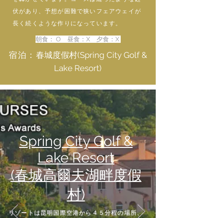
伏があり、予想が困難で狭いフェアウェイが
長く続くような作りになっています。
朝食： O 昼食：X 夕食：X
宿泊：
春城度假村(Spring City Golf &
Lake Resort)
Spring City Golf &
Lake Resort
(春城高爾夫湖畔度假
村)
リゾートは昆明国際空港から４５分程の場所、