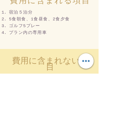
費用に含まれる項目
宿泊５泊分
5食朝食、1食昼食、2食夕食
ゴルフ5プレー
プラン内の専用車
費用に含まれない項
目
航空券
キャディチップ
ガイドサービス料
運転手チップ
お見積り以外のその他費用
注意事項：
＊予約申し込みのあとであっても現地の諸事
情・天候・天災・ストライキなどの不可抗力の
事由により、 ツアーの中止やツアーの内容が
変更されることがあります。