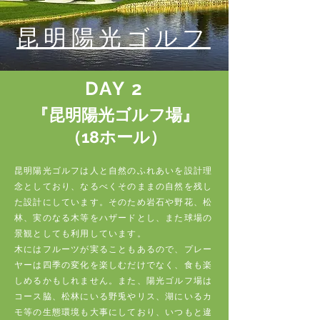
昆明陽光ゴルフ
DAY 2
『昆明陽光ゴルフ場』
（18ホール）
昆明陽光ゴルフは人と自然のふれあいを設計理
念としており、なるべくそのままの自然を残し
た設計にしています。そのため岩石や野花、松
林、実のなる木等をハザードとし、また球場の
景観としても利用しています。
木にはフルーツが実ることもあるので、プレー
ヤーは四季の変化を楽しむだけでなく、食も楽
しめるかもしれません。また、陽光ゴルフ場は
コース脇、松林にいる野兎やリス、湖にいるカ
モ等の生態環境も大事にしており、いつもと違