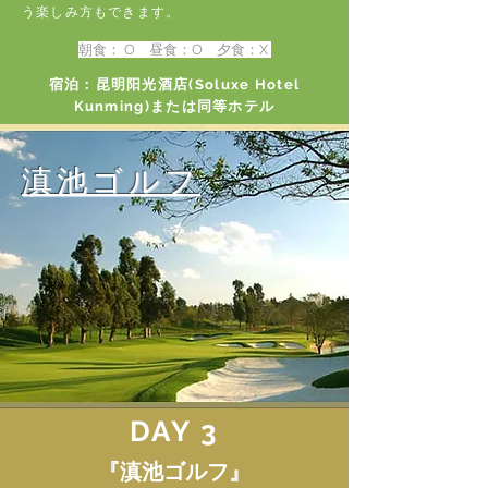
う楽しみ方もできます。
朝食： O 昼食：O 夕食：X
宿泊：昆明阳光酒店(Soluxe Hotel
Kunming)または同等ホテル
滇池ゴルフ
DAY 3
『滇池ゴルフ』