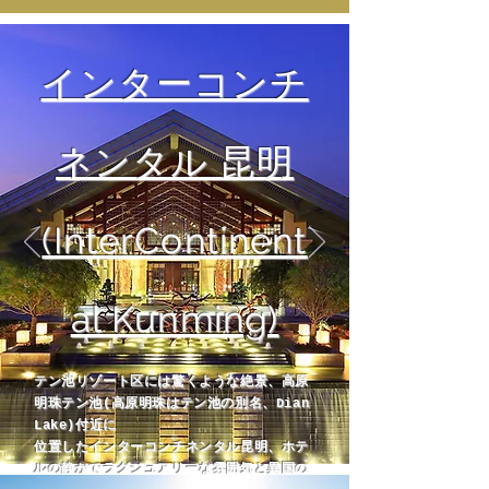
インターコンチ
ネンタル 昆明
(InterContinent
al Kunming)
テン池リゾート区には驚くような絶景、高原
明珠テン池(高原明珠はテン池の別名、Dian
Lake)付近に
位置したインターコンチネンタル昆明、ホテ
ルの静かでラグジュアリーな雰囲気と異国の