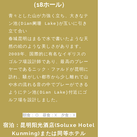
（18ホール）
青々とした山が力強く立ち、大きなテ
ン池(Dian阑珊 Lake)が互いに引き
立て合い
春城昆明はまるで水で書いたような天
然の絵のような美しさがあります。
2003年、国際的に有名なイギリスの
ゴルフ場設計師であり、最高のプレー
ヤーであるニック・ファルドが昆明に
訪れ、騒がしい都市から少し離れて山
や水の流れる音の中でプレーができる
ようにテン池(Dian Lake)付近にゴ
ルフ場を設計しました。
朝食： O 昼食：X 夕食：X
宿泊：昆明阳光酒店(Soluxe Hotel
Kunming)または同等ホテル