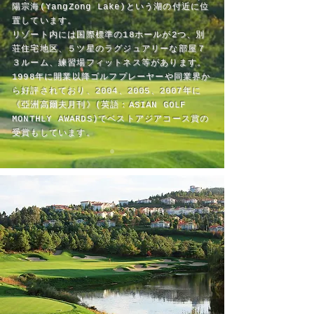
陽宗海(YangZong Lake)という湖の付近に位
置しています。
リゾート内には国際標準の18ホールが2つ、別
荘住宅地区、５ツ星のラグジュアリーな部屋７
３ルーム、練習場フィットネス等があります。
1998年に開業以降ゴルフプレーヤーや同業界か
ら好評されており、2004、2005、2007年に
《亞洲高爾夫月刊》(英語：ASIAN GOLF
MONTHLY AWARDS)でベストアジアコース賞の
受賞もしています。