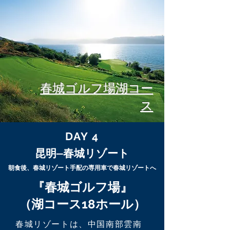
動植物、
ワールド級の食事及び社員の笑顔があり、充
分にワクワクできるような体験が待っていま
す。ホテルから昆明長水国際空港まで約
40km、テン池(Dian Lake)や西山等の観光
地もあります。インターコンチネンタル昆明
のホテル客室数は536ルームあり、豪華なル
ームの他、テン池の景色が良く見えるルー
ム、その他会議室や大ホールもあります。
春城ゴルフ場湖コー
きっと満足していただけるようなサービスを
ス
させていただきます。
DAY 4
昆明
—春城リゾート
朝食後、春城リゾート手配の専用車で春城リゾートへ
『春城ゴルフ場』
（湖コース18ホール）
春城リゾートは、中国南部雲南