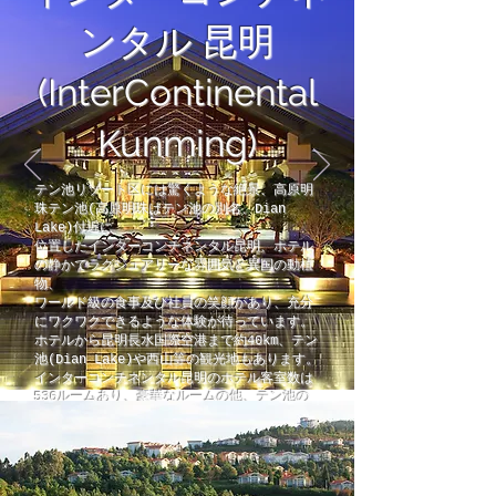
ンタル 昆明
(InterContinental
Kunming)
テン池リゾート区には驚くような絶景、高原明
珠テン池(高原明珠はテン池の別名、Dian
Lake)付近に
位置したインターコンチネンタル昆明、ホテル
の静かでラグジュアリーな雰囲気と異国の動植
物、
ワールド級の食事及び社員の笑顔があり、充分
にワクワクできるような体験が待っています。
ホテルから昆明長水国際空港まで約40km、テン
池(Dian Lake)や西山等の観光地もあります。
インターコンチネンタル昆明のホテル客室数は
536ルームあり、豪華なルームの他、テン池の
景色が良く見えるルーム、その他会議室や大ホ
ールもあります。
きっと満足していただけるようなサービスをさ
せていただきます。