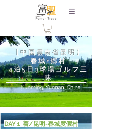
【中国雲南省昆明】
春城+郷村
4泊5日3球場ゴルフ三
昧
Kunming, Yunnan, China
DAY 1 着/昆明-春城度假村