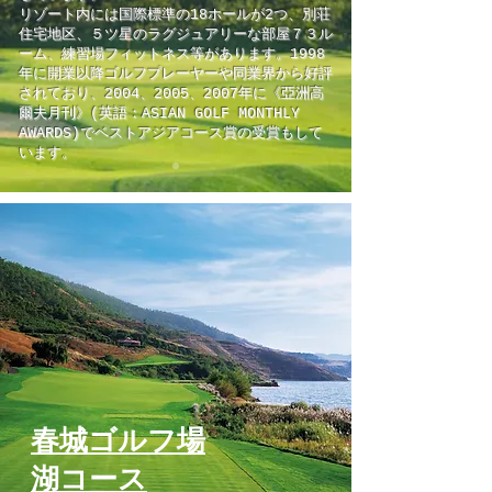
リゾート内には国際標準の18ホールが2つ、別荘
住宅地区、５ツ星のラグジュアリーな部屋７３ル
ーム、練習場フィットネス等があります。1998
年に開業以降ゴルフプレーヤーや同業界から好評
されており、2004、2005、2007年に《亞洲高
爾夫月刊》(英語：ASIAN GOLF MONTHLY
AWARDS)でベストアジアコース賞の受賞もして
います。
春城ゴルフ場
湖コース