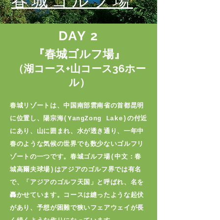
春城ゴルフ場
DAY 2
『春城ゴルフ場』
（湖コース+山コース36ホー
ル）
春城リゾートは、中国南部雲南省の首都昆明
に位置し、陽宗海(YangZong Lake)の付近
にあり、山に囲まれ、水が透き通り、一年中
春のような気候の世界でも数少ないゴルフリ
ゾートの一つです。春城ゴルフ場(中文：春
城高爾夫球場)はアジアのゴルフ界では有名
で、「アジアのゴルフ天国」と呼ばれ、名を
轟かせています。コースは縫ったような起伏
があり、予想が困難で狭いフェアウェイが長