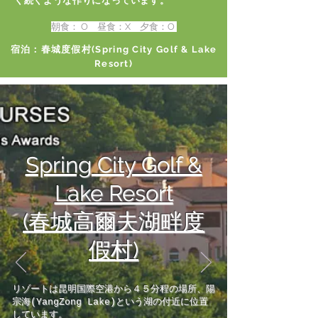
く続くような作りになっています。
朝食： O 昼食：X 夕食：O
宿泊：春城度假村(Spring City Golf & Lake
Resort)
Spring City Golf &
Lake Resort
(春城高爾夫湖畔度
假村)
リゾートは昆明国際空港から４５分程の場所、陽
宗海(YangZong Lake)という湖の付近に位置
しています。