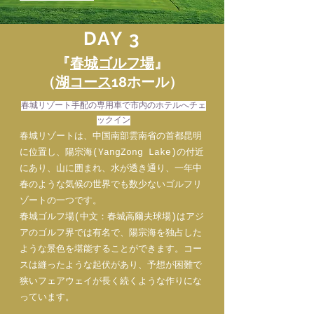
DAY 3
『
春城ゴルフ場
』
（
湖コース
18ホール）
春城リゾート手配の専用車で市内のホテルへチェ
ックイン​
春城リゾートは、中国南部雲南省の首都昆明
に位置し、陽宗海(YangZong Lake)の付近
にあり、山に囲まれ、水が透き通り、一年中
春のような気候の世界でも数少ないゴルフリ
ゾートの一つです。
春城ゴルフ場(中文：春城高爾夫球場)はアジ
アのゴルフ界では有名で、陽宗海を独占した
ような景色を堪能することができます。コー
スは縫ったような起伏があり、予想が困難で
狭いフェアウェイが長く続くような作りにな
っています。