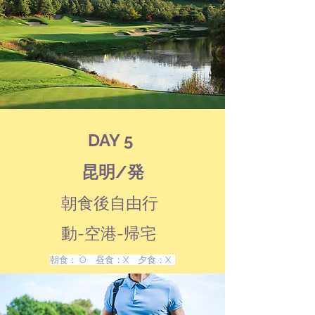
DAY 5
昆明/発
朝食後自由行
動-空港-帰宅
朝食： O 昼食：X 夕食：X