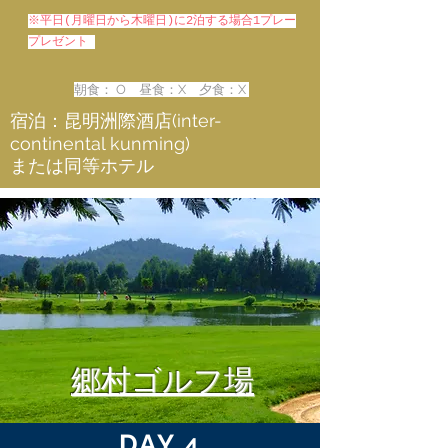
※平日(月曜日から木曜日)に2泊する場合1プレー
プレゼント
朝食： O 昼食：X 夕食：X
宿泊：昆明洲際酒店(inter-
continental kunming)
または同等ホテル
郷村ゴルフ場
DAY 4