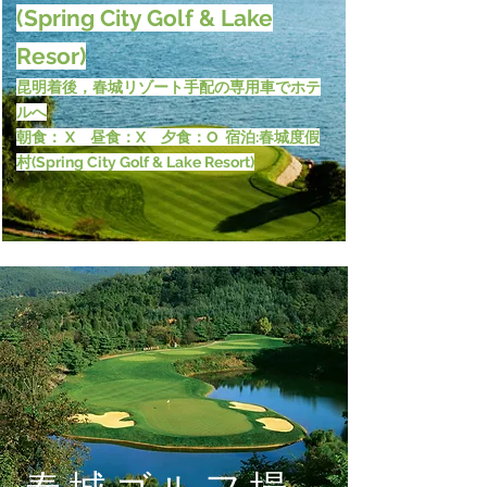
(Spring City Golf & Lake
Resor)
昆明着後，春城リゾート手配の専用車でホテ
ルへ
朝食： X 昼食：X 夕食：O 宿泊:春城度假
村(Spring City Golf & Lake Resort)