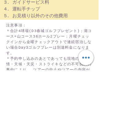
ガイドサービス料
運転手チップ
お見積り以外のその他費用
注意事項：
＊合計4球場(D3春城ゴルフプレゼント)；湖コ
ース+山コース36ホール2プレー；月曜チェッ
クインから金曜チェックアウトで連続宿泊しな
い場合Day3ゴルフプレーは別途料金になりま
す。
＊予約申し込みのあとであっても現地の諸事
情・天候・天災・ストライキなどの不可抗力の
事由により、 ツアーの中止やツアーの内容が
変更されることがあります。
＊有料娯楽施設や観光名所が修理やその他諸事
情で観覧ができない場合はその分の料金を返金
致します。
＊２重国籍やパスポートを2つ所有の方は要注
意！パスポートの有効期限と規定をよく注意し
てください。
＊有効期限の余裕があるパスポートを持参くだ
さい。
＊日本出入国審査が2007.11.20から新しい検
査に変わりました。日本に入国する際に指紋及
び顔写真の提供が必要になります。