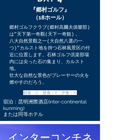
『郷村ゴルフ』
（18ホール）
郷村ゴルフクラブ(郷村高爾夫俱樂部)
は”天下第一奇觀(天下一奇観)，
八大自然景觀之一(大自然八選の一
つ)”カルスト地を持つ石林風景区の付
近に位置します。石林ゴルフ倶楽部場
内には尖った石の集まり、カルスト
地。
壮大な自然な景色がプレーヤーの火を
燃やすのだろう。
朝食：O 昼食：X 夕食：X
宿泊：昆明洲際酒店(inter-continental
kunming)
または同等ホテル
インターコンチネ